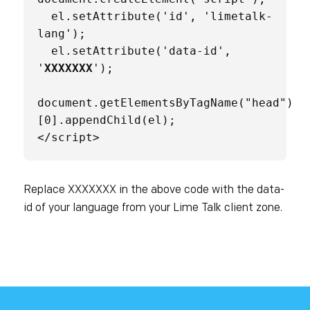
  el.setAttribute('id', 'limetalk-
lang');

  el.setAttribute('data-id', 
'
XXXXXXX
');

document.getElementsByTagName("head")
[0].appendChild(el);

</script>
Replace XXXXXXX in the above code with the data-
id of your language from your Lime Talk client zone.