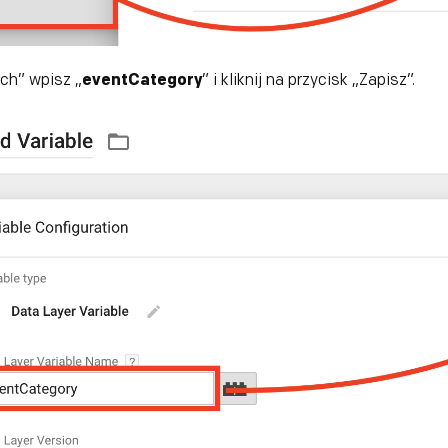
ch” wpisz „
eventCategory
” i kliknij na przycisk „Zapisz”.