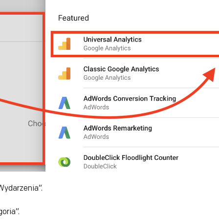
„Wydarzenia”.
oria”.