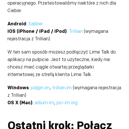
operacyjnego. Przetestowaliśmy niektóre z nich dla
Ciebie:
Android
:
Xabber
iOS (iPhone / iPad / iPod)
:
Trillian
(wymagana
rejestracja z Trillian)
W ten sam sposób możesz podłączyć Lime Talk do
aplikacji na pulpicie. Jest to użyteczne, kiedy nie
chcesz mieć ciągle otwartej przeglądarki
internetowej ze strefą klienta Lime Talk.
Windows
:
pidgin.im
,
trillian.im
(wymagana rejestracja
z Trillian)
OS X (Mac)
:
adium.im
,
psi-im.org
Ostatni krok: Połącz