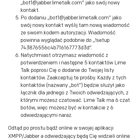
„bot1@jabber.limetalk.com” jako swój nowy
kontakt.
Po dodaniu „bot1@jabber.limetalk.com” jako
swój nowy kontakt wyślij tam nową wiadomość
ze swoim kodem autoryzacji. Wiadomość
powinna wyglądać podobnie do „!setup
743876556c4b716167773d3d”.
Natychmiast otrzymasz wiadomość z
potwierdzeniem i następne 5 kontaktów Lime
Talk poprosi Cię o dodanie do Twojej listy
kontaktów. Zaakceptuj te prośby. Każdy z tych
kontaktów (nazwany „bot”) będzie służył jako
łącznik dla jednego z Twoich odwiedzających, z
którymi możesz czatować. Lime Talk ma 6 czat
botów, więc możesz być w kontakcie z 6
odwiedzającymi naraz.
Odtąd po prostu bądź online w swojej aplikacji
XMPP/Jabber a odwiedzający będą Cię widzieli online